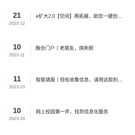
字化转型的引领下，我们脚踏实地、辛勤耕耘，扎实稳
步推进各项工作，持续打造数字校园基座，支撑学校数
21
e矿大2.0【空间】再拓展，助您一键创建
字化转型发展。
2023-12
学院/部门/班子群
10
融合门户丨老朋友，焕新颜
2023-11
11
智能填报丨轻松收集信息，请用这款利
2023-10
器！不止问卷/统计/投票/测评……
10
网上校园第一步，找到信息化服务
2023-10