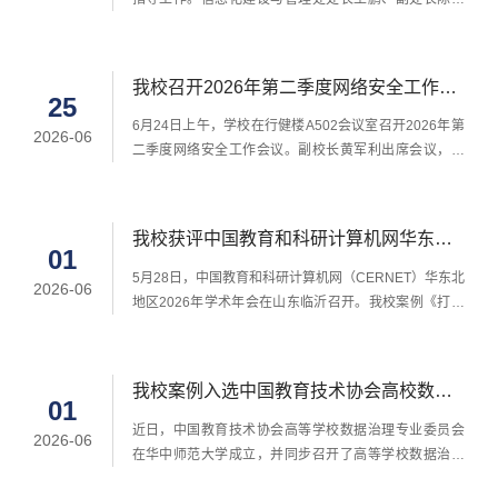
心、服务器存储、...
及各科室负责人参加调研座谈会。会上，王鹏介绍了信
息化处基本情况，汇报了学校近年来智慧校园“十个一”核
心任务建设进展及成效，当前存在的问题与面临的挑
我校召开2026年第二季度网络安全工作会
战，“十五五”规划和年度重点任务推进情况，以及下一步
25
议
工作举措。黄军利对信息化处前期工作成效给予充分肯
6月24日上午，学校在行健楼A502会议室召开2026年第
2026-06
定，对下一阶段工作作出指示：一是守牢网络安全底
二季度网络安全工作会议。副校长黄军利出席会议，校
线，进...
网络安全和信息化领导小组各成员单位负责人参加会
议。信息建设与管理化处汇报了学校2026年第二季度网
络安全工作情况，分析当前网络安全态势，提醒近期潜
我校获评中国教育和科研计算机网华东北
在网络安全风险，并提出下一步重点工作举措。与会人
01
地区2026年学术年会优秀案例
员结合本单位工作实际，就进一步做好网络安全工作进
​5月28日，中国教育和科研计算机网（CERNET）华东北
2026-06
行了研讨。黄军利作总结讲话，对下一步工作提出要
地区2026年学术年会在山东临沂召开。我校案例《打通
求。一是要提高思想...
“最后一公里”：低代码驱动的“敏态”高校数据治理实践》
获评优秀案例。该案例聚焦高校数据治理中长期存在的
“最后一公里”难题，针对系统外业务数据采集长期依赖电
我校案例入选中国教育技术协会高校数据
子表格、采集效率低、数据质量不高等痛点，构建了零
01
要素应用典型案例
代码驱动的“敏态”治理体系，实现了数据“一次采集、多
近日，中国教育技术协会高等学校数据治理专业委员会
2026-06
处复用”，形成了从源头规范采集到价值深度释放的...
在华中师范大学成立，并同步召开了高等学校数据治理
高质量发展研讨会。我校报送的《数智赋能高校后勤高