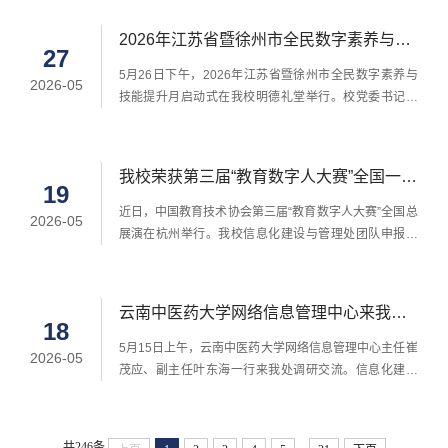
质量发展的实践与探索》成功入选“数据要素×部门业务赋
能”典型案例。会上共发布39个高等学校数据要素应用典
2026年江苏省暨徐州市全民数字素养与技
型案例。我校案例聚焦总务部开展的数据赋能业务工作
27
能提升月启动式在我校举行
实践，围绕后勤数据采集难、指标缺失、治理薄弱等痛
5月26日下午，2026年江苏省暨徐州市全民数字素养与
2026-05
点，以数据要素赋能后勤业务，通过建设统一数据平台
技能提升月启动式在我校明德礼堂举行。校党委书记赵
与自助分...
宏伟、党委副书记田丰，省委网信办副主任赵明，徐州
市委常委、市委宣传部部长刘伟，省委党校副校长顾明
进、省发展改革委二级巡视员曹阳、省教育厅二级巡视
我校荣获第三届“教育数字人大赛”全国一等
员张鲤鲤、省工业和信息化厅副厅长池宇、省人社厅二
19
奖
级巡视员张斌峰、省农业农村厅二级巡视员钱宏光、省
近日，中国教育技术协会第三届“教育数字人大赛”全国总
2026-05
退役军人事务厅副厅长王娟、省总工会二级巡视员何应
展演在杭州举行。我校信息化建设与管理处团队申报的
洋、团省委副书记翟胜丞、省妇联副主席康莉、省科协
作品“绿脉智网-自感知节能型智能网络运维智能体”从全
副主席梁永琴、省残联二级巡视员高华峰、省互联网协
国70件入围作品中脱颖而出，荣获“校园网智能体应用组”
会常务副会长陈夏初出席活动。
一等奖。“绿脉智网”聚焦高校大规模无线网络运维及节能
云南中医药大学网络信息管理中心来我处
降耗需求，融合人工智能、物联网及大数据技术，实现
18
调研交流
网络资源的合理调度，构建起跨系统协同的节能管控体
​5月15日上午，云南中医药大学网络信息管理中心主任崔
2026-05
系。据校内实测环境评估数据，可使网络整体能耗降...
茂应、副主任叶东海一行来我处调研交流。信息化建设
与管理处处长王鹏、副处长陈越及相关科室负责人参加
交流。王鹏对崔茂应一行的到访表示欢迎，简要介绍了
学校和部门基本情况，信息化建设情况和发展规划。崔
...
共246条