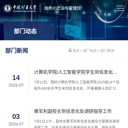
部门动态
部门新闻
首页
>
部门动态
>
部门新闻
计算机学院/人工智能学院学生到信息化处
14
开展暑期认知实习
​7月12日，我校计算机学院/人工智能学院2025级19个班
2026-07
级共400余名学生来到信息化处，开展暑期认知实习活
动。信息化处机房作为学校信息化基础设施的关键核
心，支撑着校园网络及学校各类信息系统的稳定运转。
同学们在杨阳、孙磊、陈斌老师的带领下，实地参观了
黄军利副校长到信息化处调研指导工作
主数据中心、网络机房及UPS机房，深入了解校园网络
03
架构、信息基础设施、安全防护体系及供电保障机制。
​7月2日上午，副校长黄军利到信息化建设与管理处调研
2026-07
同学们专注听讲并积极提问，对计算机网络、数据中
指导工作。信息化建设与管理处处长王鹏、副处长陈越